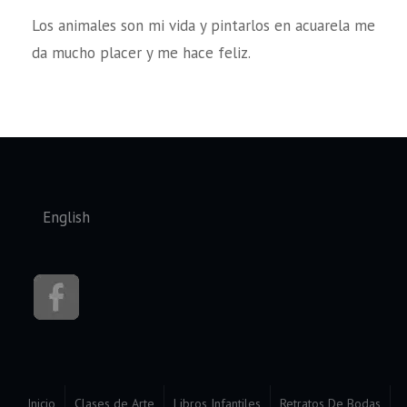
Los animales son mi vida y pintarlos en acuarela me
da mucho placer y me hace feliz.
Seleccione su idioma
English
Inicio
Clases de Arte
Libros Infantiles
Retratos De Bodas