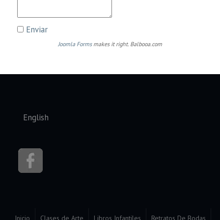
Enviar
Joomla Forms
makes it right. Balbooa.com
Seleccione su idioma
English
Inicio
Clases de Arte
Libros Infantiles
Retratos De Bodas